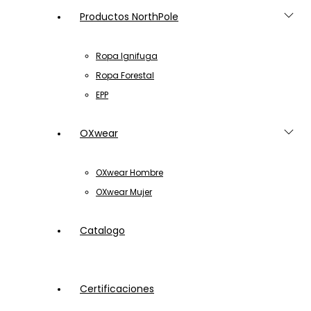
Productos NorthPole
Ropa Ignifuga
Ropa Forestal
EPP
OXwear
OXwear Hombre
OXwear Mujer
Catalogo
Certificaciones