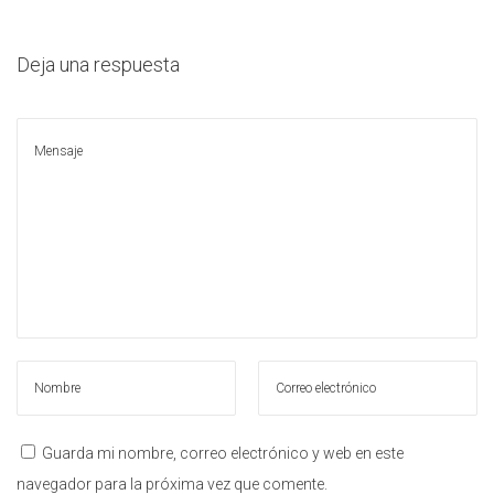
l
a
i
c
d
Deja una respuesta
i
o
ó
n
Guarda mi nombre, correo electrónico y web en este
navegador para la próxima vez que comente.