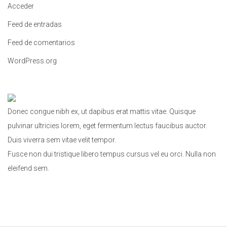
Acceder
:
Feed de entradas
Feed de comentarios
WordPress.org
Donec congue nibh ex, ut dapibus erat mattis vitae. Quisque
pulvinar ultricies lorem, eget fermentum lectus faucibus auctor.
Duis viverra sem vitae velit tempor.
Fusce non dui tristique libero tempus cursus vel eu orci. Nulla non
eleifend sem.