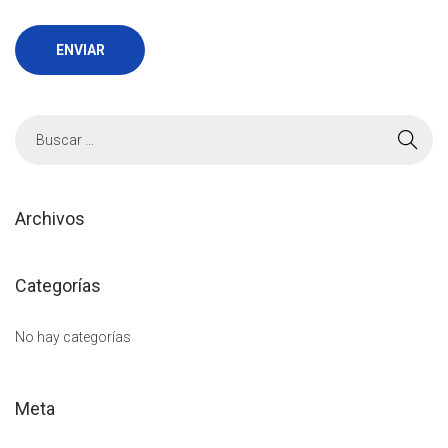
B
ú
s
q
Archivos
u
e
Categorías
d
a
No hay categorías
p
a
Meta
r
a