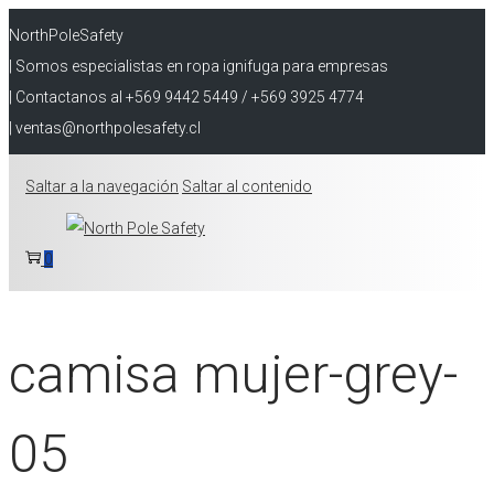
NorthPoleSafety
| Somos especialistas en ropa ignifuga para empresas
| Contactanos al +569 9442 5449 / +569 3925 4774
| ventas@northpolesafety.cl
Saltar a la navegación
Saltar al contenido
0
camisa mujer-grey-
05