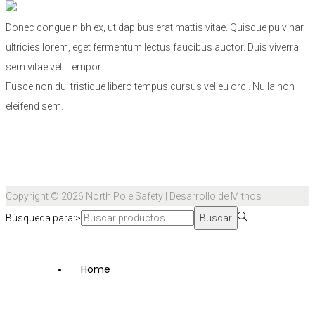
Donec congue nibh ex, ut dapibus erat mattis vitae. Quisque pulvinar
ultricies lorem, eget fermentum lectus faucibus auctor. Duis viverra
sem vitae velit tempor.
Fusce non dui tristique libero tempus cursus vel eu orci. Nulla non
eleifend sem.
Copyright © 2026
North Pole Safety
| Desarrollo de Mithos
Búsqueda para:>
Buscar
Home