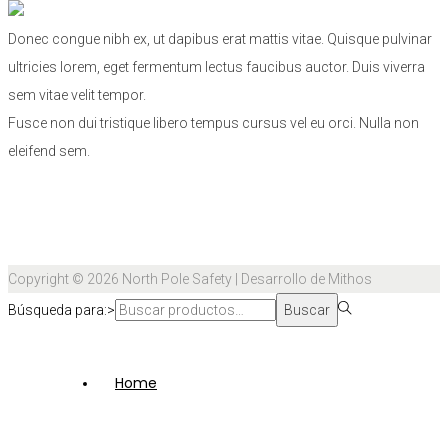
Donec congue nibh ex, ut dapibus erat mattis vitae. Quisque pulvinar
ultricies lorem, eget fermentum lectus faucibus auctor. Duis viverra
sem vitae velit tempor.
Fusce non dui tristique libero tempus cursus vel eu orci. Nulla non
eleifend sem.
Copyright © 2026
North Pole Safety
| Desarrollo de Mithos
Búsqueda para:>
Buscar
Home