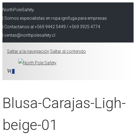
NorthPoleSafety
| Somos especialistas en ropa ignifuga para empresas
| Contactanos al +569 9442 5449 / +569 3925 4774
| ventas@northpolesafety.cl
Saltar a la navegación
Saltar al contenido
0
Blusa-Carajas-Ligh-
beige-01