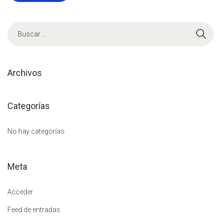
B
ú
s
q
Archivos
u
e
Categorías
d
a
No hay categorías
p
a
Meta
r
a
Acceder
:
Feed de entradas