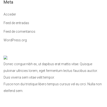
Meta
r
a
Acceder
:
Feed de entradas
Feed de comentarios
WordPress.org
Donec congue nibh ex, ut dapibus erat mattis vitae. Quisque
pulvinar ultricies lorem, eget fermentum lectus faucibus auctor.
Duis viverra sem vitae velit tempor.
Fusce non dui tristique libero tempus cursus vel eu orci. Nulla non
eleifend sem.