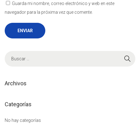
Guarda mi nombre, correo electrónico y web en este
navegador para la próxima vez que comente.
B
ú
s
q
Archivos
u
e
Categorías
d
a
No hay categorías
p
a