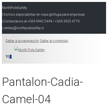
NorthPoleSafety
| Somos especialistas en ropa ignifuga para empresas
| Contactanos al +569 9442 5449 / +569 3925 4774
| ventas@northpolesafety.cl
Saltar a la navegación
Saltar al contenido
0
Pantalon-Cadia-
Camel-04