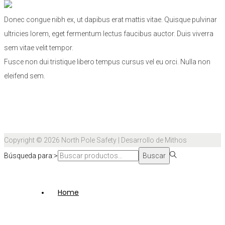
Donec congue nibh ex, ut dapibus erat mattis vitae. Quisque pulvinar
ultricies lorem, eget fermentum lectus faucibus auctor. Duis viverra
sem vitae velit tempor.
Fusce non dui tristique libero tempus cursus vel eu orci. Nulla non
eleifend sem.
Copyright © 2026
North Pole Safety
| Desarrollo de Mithos
Búsqueda para:>
Buscar
Home