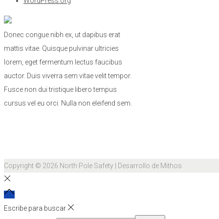
WordPress.org
Donec congue nibh ex, ut dapibus erat
mattis vitae. Quisque pulvinar ultricies
lorem, eget fermentum lectus faucibus
auctor. Duis viverra sem vitae velit tempor.
Fusce non dui tristique libero tempus
cursus vel eu orci. Nulla non eleifend sem.
Copyright © 2026
North Pole Safety
| Desarrollo de Mithos
Escribe para buscar