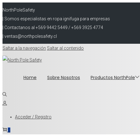
NorthPoleSafety
| Somos especialistas en ropa ignifuga para empresas
| Contactanos al +569 9442 5449 / +569 3925 4774
| ventas@northpolesafety.cl
Saltar a la navegación
Saltar al contenido
Home
Sobre Nosotros
Productos NorthPole
Acceder / Registro
0