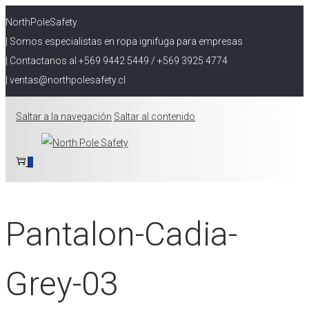
NorthPoleSafety
| Somos especialistas en ropa ignifuga para empresas
| Contactanos al +569 9442 5449 / +569 3925 4774
| ventas@northpolesafety.cl
Saltar a la navegación
Saltar al contenido
0
Pantalon-Cadia-
Grey-03