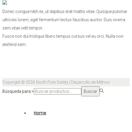
Donec congue nibh ex, ut dapibus erat mattis vitae. Quisque pulvinar
ultricies lorem, eget fermentum lectus faucibus auctor. Duis viverra
sem vitae velit tempor.
Fusce non dui tristique libero tempus cursus vel eu orci. Nulla non
eleifend sem.
Copyright © 2026
North Pole Safety
| Desarrollo de Mithos
Búsqueda para:>
Buscar
Home