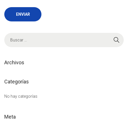
B
ú
s
q
Archivos
u
e
Categorías
d
a
No hay categorías
p
a
Meta
r
a