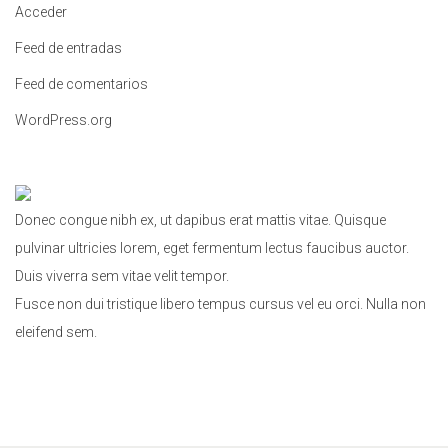
Acceder
:
Feed de entradas
Feed de comentarios
WordPress.org
Donec congue nibh ex, ut dapibus erat mattis vitae. Quisque
pulvinar ultricies lorem, eget fermentum lectus faucibus auctor.
Duis viverra sem vitae velit tempor.
Fusce non dui tristique libero tempus cursus vel eu orci. Nulla non
eleifend sem.