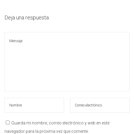
l
a
i
c
d
Deja una respuesta
i
o
ó
n
Guarda mi nombre, correo electrónico y web en este
navegador para la próxima vez que comente.