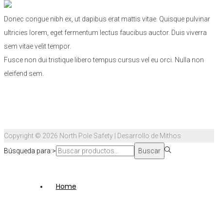
Donec congue nibh ex, ut dapibus erat mattis vitae. Quisque pulvinar
ultricies lorem, eget fermentum lectus faucibus auctor. Duis viverra
sem vitae velit tempor.
Fusce non dui tristique libero tempus cursus vel eu orci. Nulla non
eleifend sem.
Copyright © 2026
North Pole Safety
| Desarrollo de Mithos
Búsqueda para:>
Buscar
Home