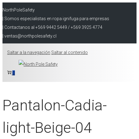
NorthPoleSafety
| Somos especialistas en ropa ignifuga para empresas
| Contactanos al +569 9442 5449 / +569 3925 4774
| ventas@northpolesafety.cl
Saltar a la navegación
Saltar al contenido
0
Pantalon-Cadia-
light-Beige-04