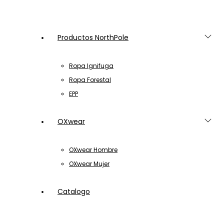
Productos NorthPole
Ropa Ignifuga
Ropa Forestal
EPP
OXwear
OXwear Hombre
OXwear Mujer
Catalogo