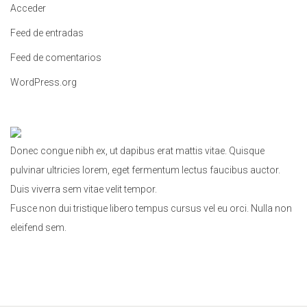
Acceder
:
Feed de entradas
Feed de comentarios
WordPress.org
Donec congue nibh ex, ut dapibus erat mattis vitae. Quisque
pulvinar ultricies lorem, eget fermentum lectus faucibus auctor.
Duis viverra sem vitae velit tempor.
Fusce non dui tristique libero tempus cursus vel eu orci. Nulla non
eleifend sem.