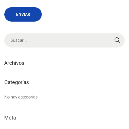
B
ú
s
q
Archivos
u
e
Categorías
d
a
No hay categorías
p
a
Meta
r
a