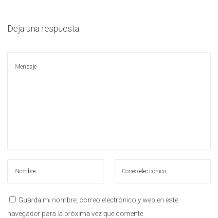
l
a
i
c
d
Deja una respuesta
i
o
ó
n
Guarda mi nombre, correo electrónico y web en este
navegador para la próxima vez que comente.