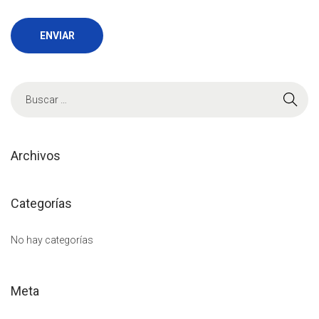
B
ú
s
q
Archivos
u
e
Categorías
d
a
No hay categorías
p
a
Meta
r
a