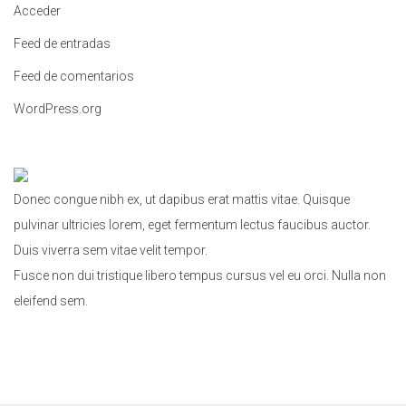
Acceder
:
Feed de entradas
Feed de comentarios
WordPress.org
Donec congue nibh ex, ut dapibus erat mattis vitae. Quisque
pulvinar ultricies lorem, eget fermentum lectus faucibus auctor.
Duis viverra sem vitae velit tempor.
Fusce non dui tristique libero tempus cursus vel eu orci. Nulla non
eleifend sem.