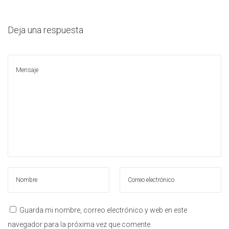
l
a
i
c
d
Deja una respuesta
i
o
ó
n
Guarda mi nombre, correo electrónico y web en este
navegador para la próxima vez que comente.