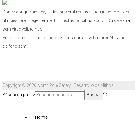
Donec congue nibh ex, ut dapibus erat mattis vitae. Quisque pulvinar
ultricies lorem, eget fermentum lectus faucibus auctor. Duis viverra
sem vitae velit tempor.
Fusce non dui tristique libero tempus cursus vel eu orci. Nulla non
eleifend sem.
Copyright © 2026
North Pole Safety
| Desarrollo de Mithos
Búsqueda para:>
Buscar
Home