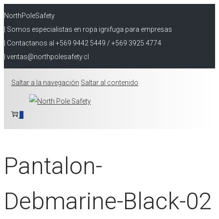
NorthPoleSafety
| Somos especialistas en ropa ignifuga para empresas
| Contactanos al +569 9442 5449 / +569 3925 4774
| ventas@northpolesafety.cl
Saltar a la navegación
Saltar al contenido
0
Pantalon-
Debmarine-Black-02