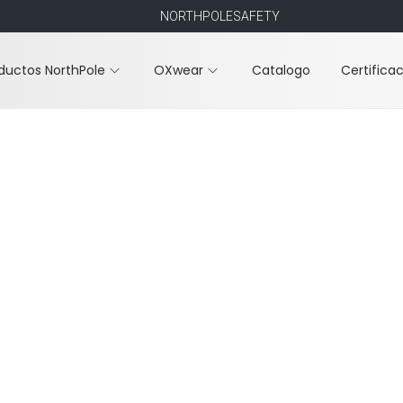
NORTHPOLESAFETY
ductos NorthPole
OXwear
Catalogo
Certifica