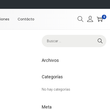
0
ciones
Contácto
B
ú
s
q
Archivos
u
e
Categorías
d
a
No hay categorías
p
a
Meta
r