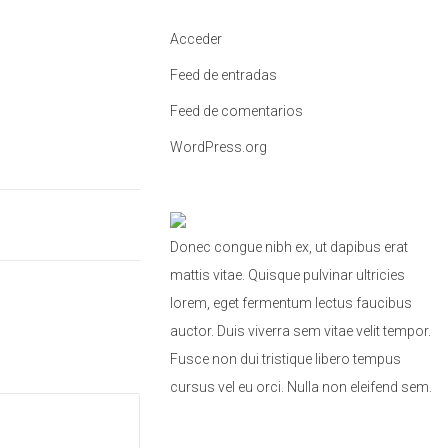
a
Acceder
:
Feed de entradas
Feed de comentarios
WordPress.org
Donec congue nibh ex, ut dapibus erat
mattis vitae. Quisque pulvinar ultricies
lorem, eget fermentum lectus faucibus
auctor. Duis viverra sem vitae velit tempor.
Fusce non dui tristique libero tempus
cursus vel eu orci. Nulla non eleifend sem.