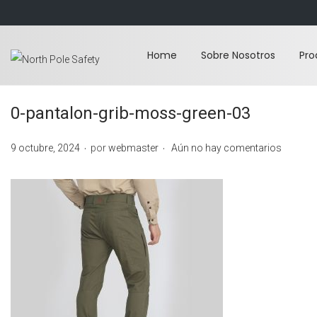
Home
Sobre Nosotros
Pro
S
S
a
a
l
l
0-pantalon-grib-moss-green-03
t
t
.
.
a
a
P
9 octubre, 2024
por
webmaster
Aún no hay comentarios
r
r
u
a
a
b
l
l
l
a
c
i
n
o
c
a
n
a
v
t
d
e
e
o