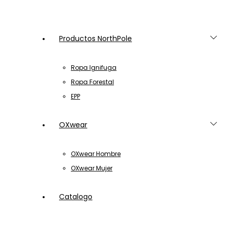
Productos NorthPole
Ropa Ignifuga
Ropa Forestal
EPP
OXwear
OXwear Hombre
OXwear Mujer
Catalogo