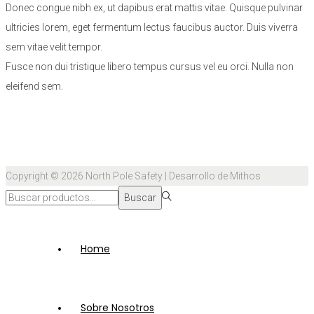
Donec congue nibh ex, ut dapibus erat mattis vitae. Quisque pulvinar
ultricies lorem, eget fermentum lectus faucibus auctor. Duis viverra
sem vitae velit tempor.
Fusce non dui tristique libero tempus cursus vel eu orci. Nulla non
eleifend sem.
Copyright © 2026
North Pole Safety
| Desarrollo de Mithos
Búsqueda
Buscar
para:>
Home
Sobre Nosotros