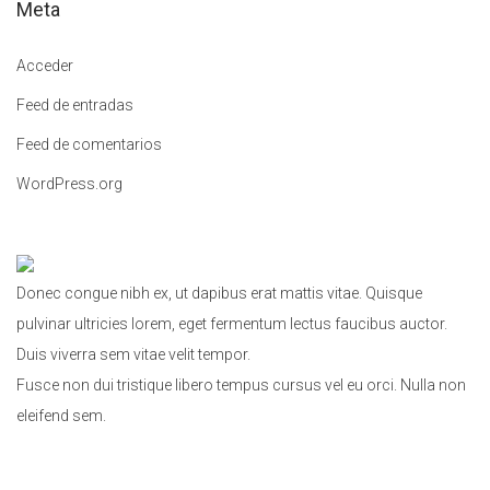
Meta
r
a
Acceder
:
Feed de entradas
Feed de comentarios
WordPress.org
Donec congue nibh ex, ut dapibus erat mattis vitae. Quisque
pulvinar ultricies lorem, eget fermentum lectus faucibus auctor.
Duis viverra sem vitae velit tempor.
Fusce non dui tristique libero tempus cursus vel eu orci. Nulla non
eleifend sem.