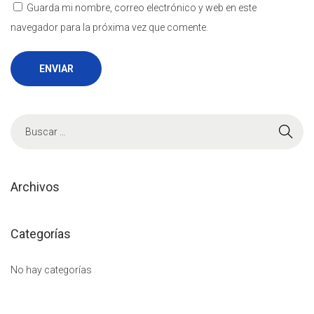
Guarda mi nombre, correo electrónico y web en este
navegador para la próxima vez que comente.
B
ú
s
q
Archivos
u
e
Categorías
d
a
No hay categorías
p
a