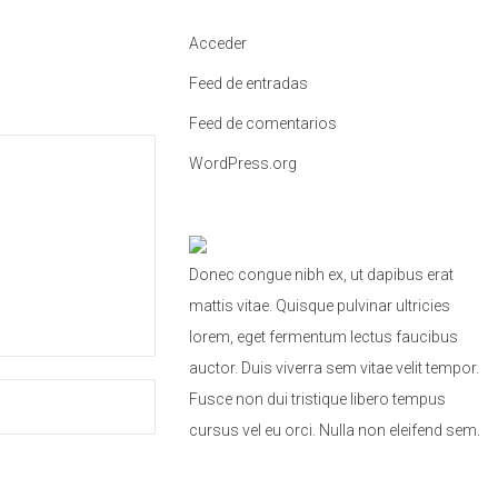
a
Acceder
:
Feed de entradas
Feed de comentarios
WordPress.org
Donec congue nibh ex, ut dapibus erat
mattis vitae. Quisque pulvinar ultricies
lorem, eget fermentum lectus faucibus
auctor. Duis viverra sem vitae velit tempor.
Fusce non dui tristique libero tempus
cursus vel eu orci. Nulla non eleifend sem.