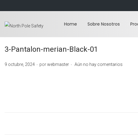
Home
Sobre Nosotros
Pro
S
S
a
a
l
l
3-Pantalon-merian-Black-01
t
t
.
.
a
a
P
9 octubre, 2024
por
webmaster
Aún no hay comentarios
r
r
u
a
a
b
l
l
l
a
c
i
n
o
c
a
n
a
v
t
d
e
e
o