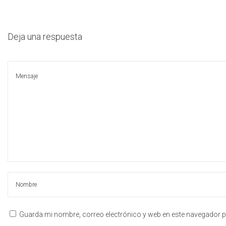
g
n
e
a
i
l
c
d
Deja una respuesta
i
o
ó
n
Guarda mi nombre, correo electrónico y web en este navegador p