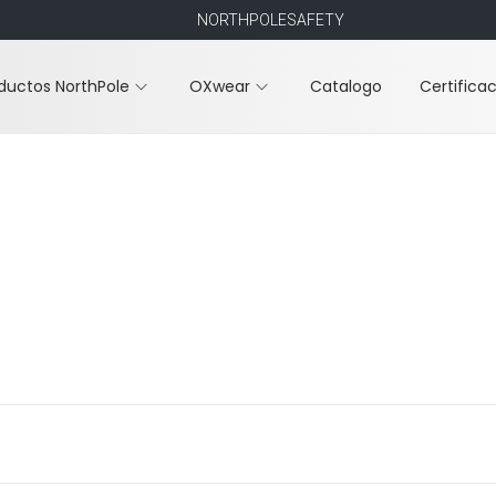
NORTHPOLESAFETY
ductos NorthPole
OXwear
Catalogo
Certifica