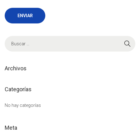
B
ú
s
q
Archivos
u
e
Categorías
d
a
No hay categorías
p
a
Meta
r
a