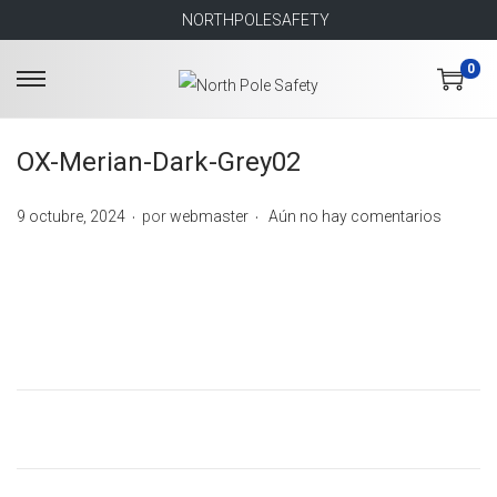
NORTHPOLESAFETY
0
S
S
a
a
l
l
OX-Merian-Dark-Grey02
t
t
.
.
P
9 octubre, 2024
por
webmaster
Aún no hay comentarios
a
a
u
r
r
b
a
a
l
l
l
i
a
c
c
n
o
a
a
n
d
v
t
o
e
e
e
g
n