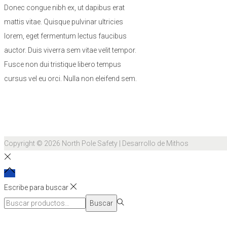
Donec congue nibh ex, ut dapibus erat
mattis vitae. Quisque pulvinar ultricies
lorem, eget fermentum lectus faucibus
auctor. Duis viverra sem vitae velit tempor.
Fusce non dui tristique libero tempus
cursus vel eu orci. Nulla non eleifend sem.
Copyright © 2026
North Pole Safety
| Desarrollo de Mithos
Escribe para buscar
Búsqueda
Buscar
para:>