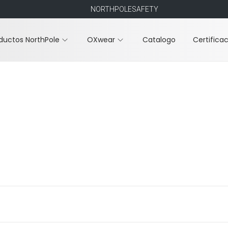
NORTHPOLESAFETY
ductos NorthPole
OXwear
Catalogo
Certifica