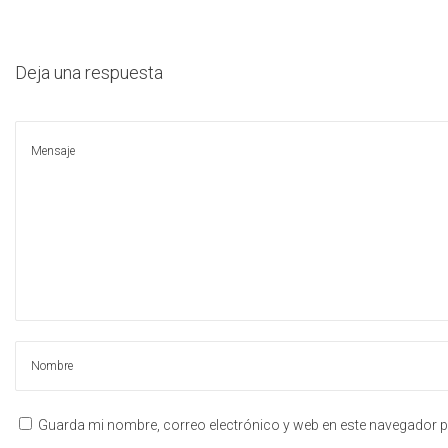
g
n
e
a
i
l
c
d
Deja una respuesta
i
o
ó
n
Guarda mi nombre, correo electrónico y web en este navegador p