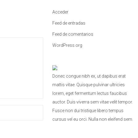
a
Acceder
:
Feed de entradas
Feed de comentarios
WordPress.org
Donec congue nibh ex, ut dapibus erat
mattis vitae. Quisque pulvinar ultricies
lorem, eget fermentum lectus faucibus
auctor. Duis viverra sem vitae velit tempor.
Fusce non dui tristique libero tempus
cursus vel eu orci. Nulla non eleifend sem.