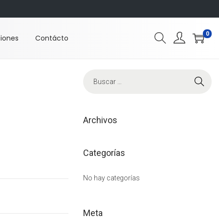
0
ciones
Contácto
B
ú
s
q
Archivos
u
e
Categorías
d
a
No hay categorías
p
a
Meta
r