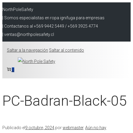
NorthPoleSafety
| Somos especialistas en ropa ignifuga para empresas
| Contactanos al +569 9442 5449 / +569 3925 4774
| ventas@northpolesafety.cl
Saltar a la navegación
Saltar al contenido
0
PC-Badran-Black-05
Publicado el
9 octubre, 2024
.
por
webmaster
.
Aún no hay