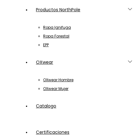
Productos NorthPole
Ropa Ignifuga
Ropa Forestal
EPP
OXwear
OXwear Hombre
OXwear Mujer
Catalogo
Certificaciones