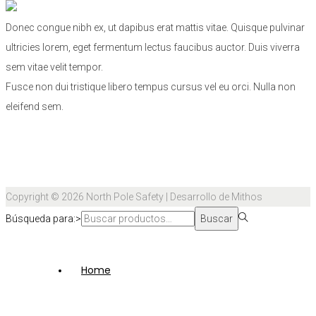
Donec congue nibh ex, ut dapibus erat mattis vitae. Quisque pulvinar
ultricies lorem, eget fermentum lectus faucibus auctor. Duis viverra
sem vitae velit tempor.
Fusce non dui tristique libero tempus cursus vel eu orci. Nulla non
eleifend sem.
Copyright © 2026
North Pole Safety
| Desarrollo de Mithos
Búsqueda para:>
Buscar
Home