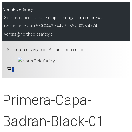
NorthPoleSafety
| Somos especialistas en ropa ignifuga para empresas
| Contactanos al +569 9442 5449 / +569 3925 4774
| ventas@northpolesafety.cl
Saltar a la navegación
Saltar al contenido
0
Primera-Capa-
Badran-Black-01