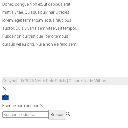
Donec congue nibh ex, ut dapibus erat
mattis vitae. Quisque pulvinar ultricies
lorem, eget fermentum lectus faucibus
auctor. Duis viverra sem vitae velit tempor.
Fusce non dui tristique libero tempus
cursus vel eu orci. Nulla non eleifend sem.
Copyright © 2026
North Pole Safety
| Desarrollo de Mithos
Escribe para buscar
Búsqueda
Buscar
para:>