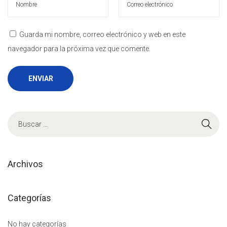
Guarda mi nombre, correo electrónico y web en este
navegador para la próxima vez que comente.
B
ú
s
q
Archivos
u
e
Categorías
d
a
No hay categorías