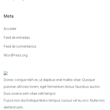
p
a
Meta
r
a
Acceder
:
Feed de entradas
Feed de comentarios
WordPress.org
Donec congue nibh ex, ut dapibus erat mattis vitae. Quisque
pulvinar ultricies lorem, eget fermentum lectus faucibus auctor.
Duis viverra sem vitae velit tempor.
Fusce non dui tristique libero tempus cursus vel eu orci. Nulla non
eleifend sem.