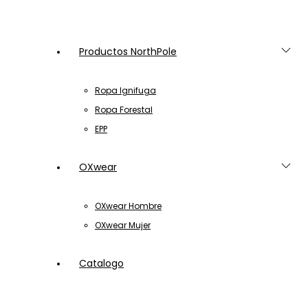
Productos NorthPole
Ropa Ignifuga
Ropa Forestal
EPP
OXwear
OXwear Hombre
OXwear Mujer
Catalogo