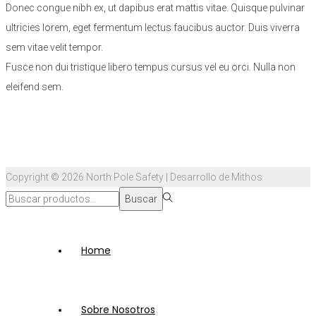
Donec congue nibh ex, ut dapibus erat mattis vitae. Quisque pulvinar
ultricies lorem, eget fermentum lectus faucibus auctor. Duis viverra
sem vitae velit tempor.
Fusce non dui tristique libero tempus cursus vel eu orci. Nulla non
eleifend sem.
Copyright © 2026
North Pole Safety
| Desarrollo de Mithos
Búsqueda
Buscar
para:>
Home
Sobre Nosotros