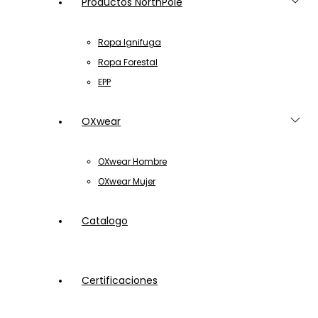
Productos NorthPole
Ropa Ignifuga
Ropa Forestal
EPP
OXwear
OXwear Hombre
OXwear Mujer
Catalogo
Certificaciones