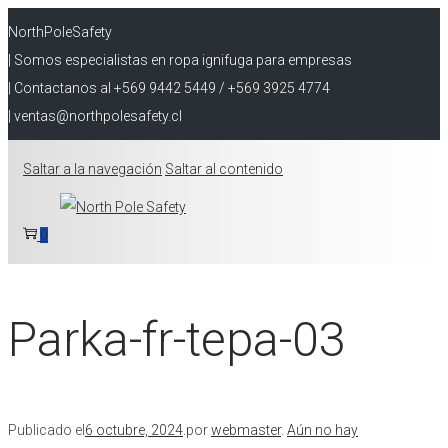
NorthPoleSafety
| Somos especialistas en ropa ignifuga para empresas
| Contactanos al +569 9442 5449 / +569 3925 4774
| ventas@northpolesafety.cl
Saltar a la navegación
Saltar al contenido
0
Parka-fr-tepa-03
Publicado el
6 octubre, 2024
.
por
webmaster
.
Aún no hay