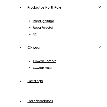
Productos NorthPole
Ropa Ignifuga
Ropa Forestal
EPP
OXwear
OXwear Hombre
OXwear Mujer
Catalogo
Certificaciones