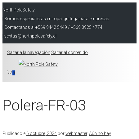
NorthPoleSafety
| Somos especialistas en ropa ignifuga para empresas
| Contactanos al +569 9442 5449 / +569 3925 4774
| ventas@northpolesafety.cl
Saltar a la navegación
Saltar al contenido
0
Polera-FR-03
Publicado el
6 octubre, 2024
.
por
webmaster
.
Aún no hay