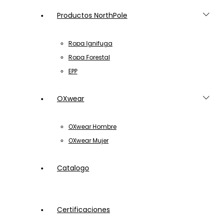
Productos NorthPole
Ropa Ignifuga
Ropa Forestal
EPP
OXwear
OXwear Hombre
OXwear Mujer
Catalogo
Certificaciones