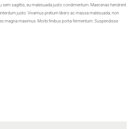
lus eu sem sagittis, eu malesuada justo condimentum. Maecenas hendrerit
sed interdum justo. Vivamus pretium libero ac massa malesuada, non
odales magna maximus. Morbi finibus porta fermentum. Suspendisse