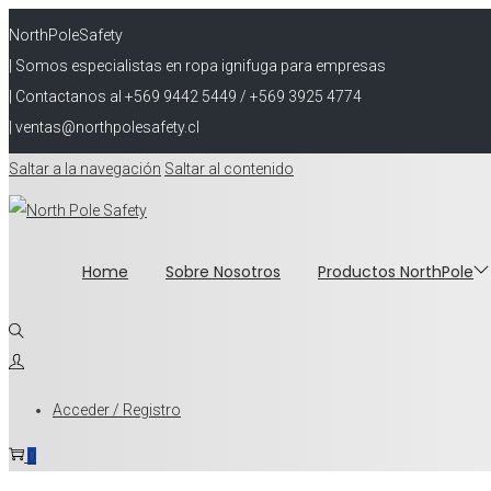
NorthPoleSafety
| Somos especialistas en ropa ignifuga para empresas
| Contactanos al +569 9442 5449 / +569 3925 4774
| ventas@northpolesafety.cl
Saltar a la navegación
Saltar al contenido
Home
Sobre Nosotros
Productos NorthPole
Acceder / Registro
0