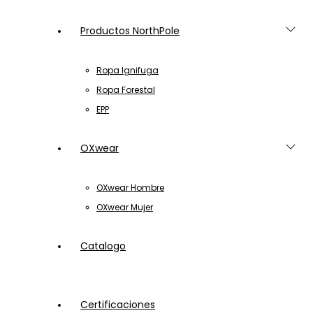
Productos NorthPole
Ropa Ignifuga
Ropa Forestal
EPP
OXwear
OXwear Hombre
OXwear Mujer
Catalogo
Certificaciones