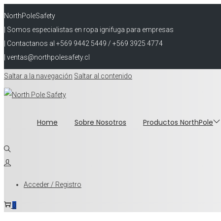
NorthPoleSafety
| Somos especialistas en ropa ignifuga para empresas
| Contactanos al +569 9442 5449 / +569 3925 4774
| ventas@northpolesafety.cl
Saltar a la navegación
Saltar al contenido
Home
Sobre Nosotros
Productos NorthPole
Acceder / Registro
0