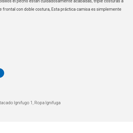
bolsillos el pecho están cuidadosamente acabadas, triple costuras a
he frontal con doble costura, Esta práctica camisa es simplemente
tacado Ignifugo 1
,
Ropa Ignifuga