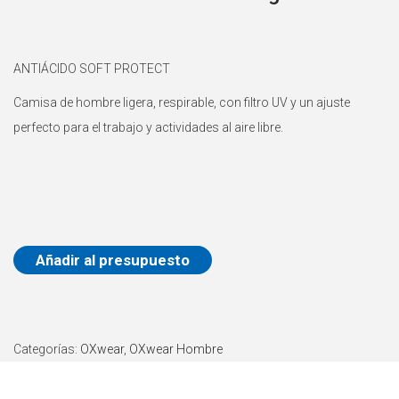
a
i
c
d
ANTIÁCIDO SOFT PROTECT
i
o
ó
Camisa de hombre ligera, respirable, con filtro UV y un ajuste
n
perfecto para el trabajo y actividades al aire libre.
Añadir al presupuesto
Categorías:
OXwear
,
OXwear Hombre