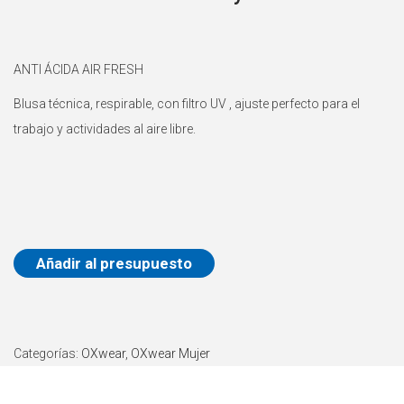
a
i
c
d
ANTI ÁCIDA AIR FRESH
i
o
ó
Blusa técnica, respirable, con filtro UV , ajuste perfecto para el
n
trabajo y actividades al aire libre.
Añadir al presupuesto
Categorías:
OXwear
,
OXwear Mujer