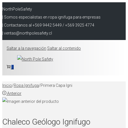
NorthPoleSafety
| Somos especialistas en ropa ignifuga para empresas
| Contactanos al +569 9442 5449 / +569 3925 4774
| ventas@northpolesafety.cl
Saltar a la navegación
Saltar al contenido
0
Inicio
/
Ropa Ignifuga
/
Primera Capa Igni
Anterior
Chaleco Geólogo Ignifugo