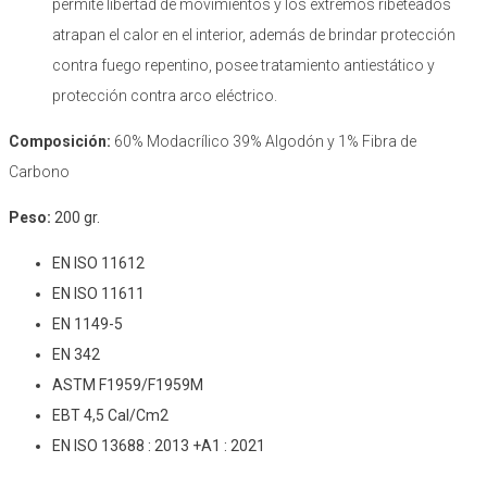
permite libertad de movimientos y los extremos ribeteados
atrapan el calor en el interior, además de brindar protección
contra fuego repentino, posee tratamiento antiestático y
protección contra arco eléctrico.
Composición:
60% Modacrílico 39% Algodón y 1% Fibra de
Carbono
Peso:
200 gr.
EN ISO 11612
EN ISO 11611
EN 1149-5
EN 342
ASTM F1959/F1959M
EBT 4,5 Cal/Cm2
EN ISO 13688 : 2013 +A1 : 2021