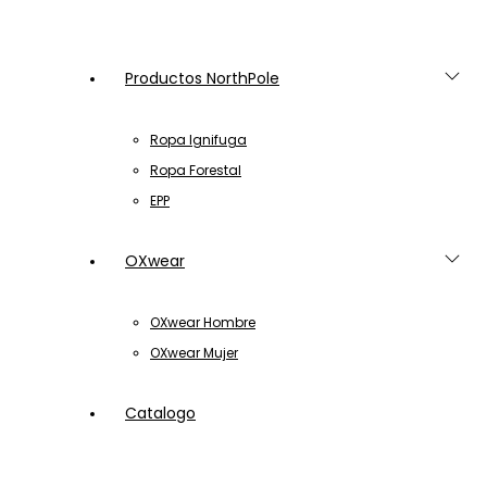
Productos NorthPole
Ropa Ignifuga
Ropa Forestal
EPP
OXwear
OXwear Hombre
OXwear Mujer
Catalogo