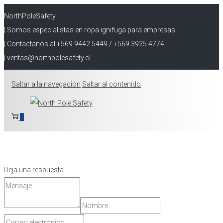
NorthPoleSafety
| Somos especialistas en ropa ignifuga para empresas
| Contactanos al +569 9442 5449 / +569 3925 4774
| ventas@northpolesafety.cl
Saltar a la navegación
Saltar al contenido
0
Deja una respuesta