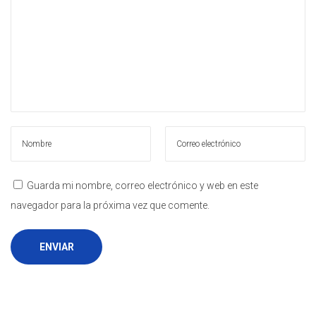
e
e
g
n
a
i
c
d
i
o
ó
n
Guarda mi nombre, correo electrónico y web en este
navegador para la próxima vez que comente.