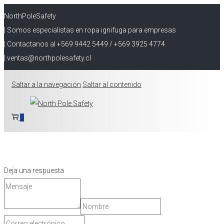
NorthPoleSafety
| Somos especialistas en ropa ignifuga para empresas
| Contactanos al +569 9442 5449 / +569 3925 4774
| ventas@northpolesafety.cl
Saltar a la navegación
Saltar al contenido
0
Deja una respuesta