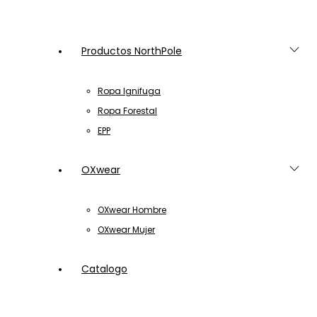
Productos NorthPole
Ropa Ignifuga
Ropa Forestal
EPP
OXwear
OXwear Hombre
OXwear Mujer
Catalogo