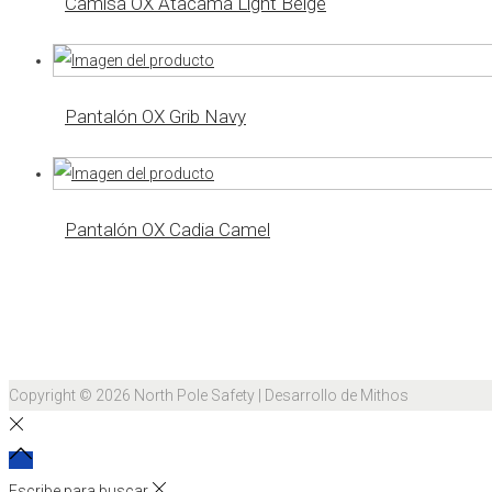
Camisa OX Atacama Light Beige
Pantalón OX Grib Navy
Pantalón OX Cadia Camel
Copyright © 2026
North Pole Safety
| Desarrollo de Mithos
Escribe para buscar