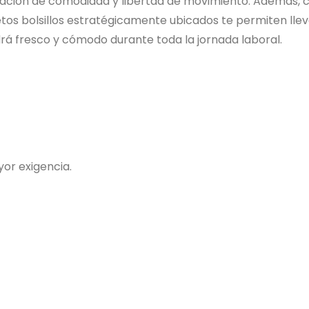
sación de comodidad y libertad de movimiento. Además, 
etos bolsillos estratégicamente ubicados te permiten llev
drá fresco y cómodo durante toda la jornada laboral.
or exigencia.