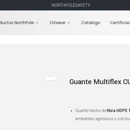
NORTHPOLESAFETY
ductos NorthPole
OXwear
Catalogo
Certifica
Guante Multiflex 
Guante hecho de
fibra HDPE 
ambientes agresivos y con bue