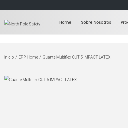
Home
Sobre Nosotros
Pro
S
S
a
a
l
l
t
t
Inicio
/
EPP Home
/
Guante Multiflex CUT 5 IMPACT LATEX
a
a
r
r
a
a
l
l
a
c
n
o
a
n
v
t
e
e