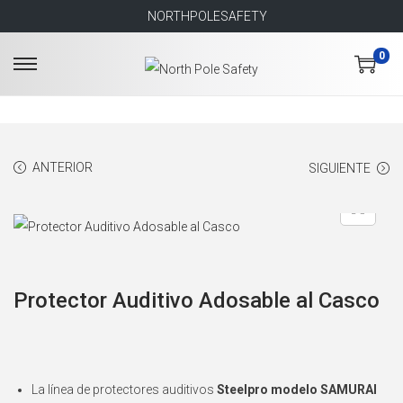
NORTHPOLESAFETY
0
S
S
a
a
l
l
t
t
ANTERIOR
SIGUIENTE
a
a
r
r
a
a
l
l
a
c
Protector Auditivo Adosable al Casco
n
o
a
n
v
t
e
e
La línea de protectores auditivos
Steelpro modelo SAMURAI
g
n