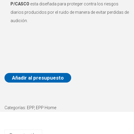
P/CASCO
esta diseñada para proteger contra los riesgos
a
i
diarios producidos por el ruido de manera de evitar perdidas de
c
d
audición.
i
o
ó
n
Añadir al presupuesto
Categorías:
EPP
,
EPP Home